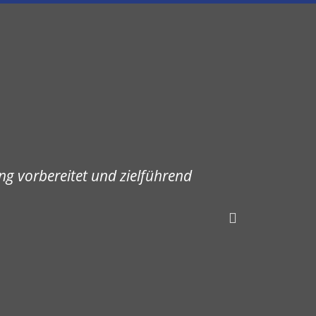
g vorbereitet und zielführend
"Die WAG S
t