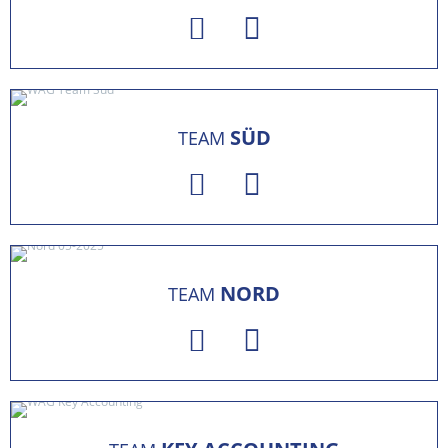
SÜD
TEAM
NORD
TEAM