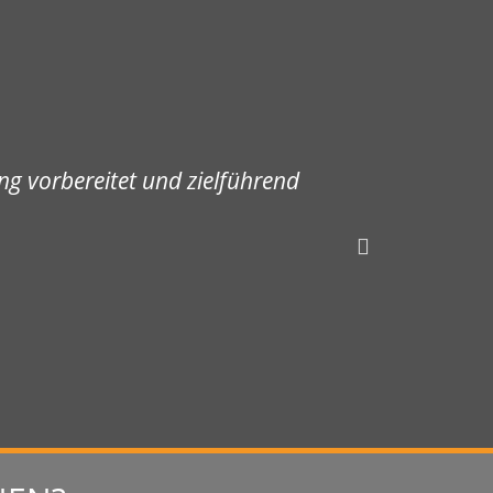
g vorbereitet und zielführend
"Die WAG