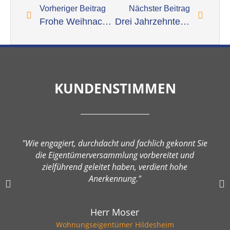
Vorheriger Beitrag
Nächster Beitrag
Frohe Weihnachten 2023
Drei Jahrzehnte Leidenschaft: Jubiläum von Frau Verena Weimann bei der WAG Salzgitter Wohnungs-GmbH
KUNDENSTIMMEN
"Wie engagiert, durchdacht und fachlich gekonnt Sie
die Eigentümerversammlung vorbereitet und
zielführend geleitet haben, verdient hohe
Anerkennung."
Herr Moser
Wohnungseigentümer Hildesheim