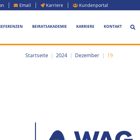
on
Email
Karriere
Kundenportal
REFERENZEN
BEIRATSAKADEMIE
KARRIERE
KONTAKT
Startseite
|
2024
|
Dezember
|
19